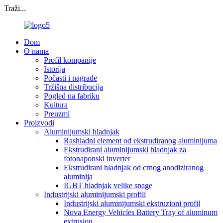
Traži...
Dom
O nama
Profil kompanije
Istorija
Počasti i nagrade
Tržišna distribucija
Pogled na fabriku
Kultura
Preuzmi
Proizvodi
Aluminijumski hladnjak
Rashladni element od ekstrudiranog aluminijuma
Ekstrudirani aluminijumski hladnjak za
fotonaponski inverter
Ekstrudirani hladnjak od crnog anodiziranog
aluminija
IGBT hladnjak velike snage
Industrijski aluminijumski profili
Industrijski aluminijumski ekstruzioni profil
Nova Energy Vehicles Battery Tray of aluminum
extrusion