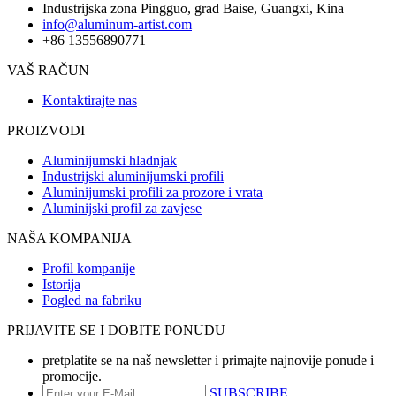
Industrijska zona Pingguo, grad Baise, Guangxi, Kina
info@aluminum-artist.com
+86 13556890771
VAŠ RAČUN
Kontaktirajte nas
PROIZVODI
Aluminijumski hladnjak
Industrijski aluminijumski profili
Aluminijumski profili za prozore i vrata
Aluminijski profil za zavjese
NAŠA KOMPANIJA
Profil kompanije
Istorija
Pogled na fabriku
PRIJAVITE SE I DOBITE PONUDU
pretplatite se na naš newsletter i primajte najnovije ponude i
promocije.
SUBSCRIBE