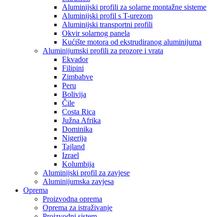
Aluminijski profili za solarne montažne sisteme
Aluminijski profil s T-urezom
Aluminijski transportni profili
Okvir solarnog panela
Kućište motora od ekstrudiranog aluminijuma
Aluminijumski profili za prozore i vrata
Ekvador
Filipini
Zimbabve
Peru
Bolivija
Čile
Costa Rica
Južna Afrika
Dominika
Nigerija
Tajland
Izrael
Kolumbija
Aluminijski profil za zavjese
Aluminijumska zavjesa
Oprema
Proizvodna oprema
Oprema za istraživanje
Proizvodni sistem