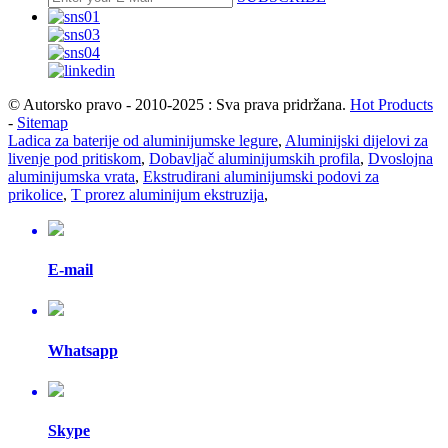
© Autorsko pravo - 2010-2025 : Sva prava pridržana.
Hot Products
-
Sitemap
Ladica za baterije od aluminijumske legure
,
Aluminijski dijelovi za
livenje pod pritiskom
,
Dobavljač aluminijumskih profila
,
Dvoslojna
aluminijumska vrata
,
Ekstrudirani aluminijumski podovi za
prikolice
,
T prorez aluminijum ekstruzija
,
E-mail
Whatsapp
Skype