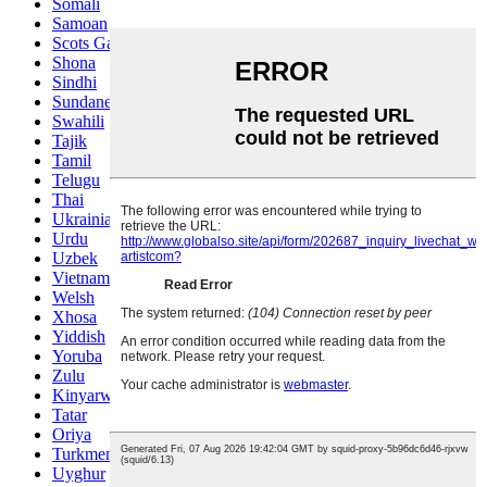
Somali
Samoan
Scots Gaelic
Shona
Sindhi
Sundanese
Swahili
Tajik
Tamil
Telugu
Thai
Ukrainian
Urdu
Uzbek
Vietnamese
Welsh
Xhosa
Yiddish
Yoruba
Zulu
Kinyarwanda
Tatar
Oriya
Turkmen
Uyghur