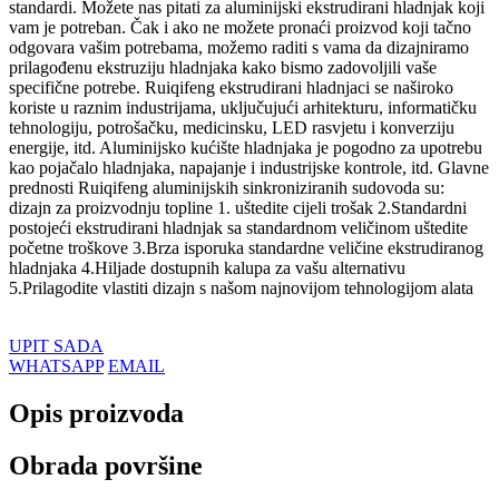
standardi. Možete nas pitati za aluminijski ekstrudirani hladnjak koji
vam je potreban. Čak i ako ne možete pronaći proizvod koji tačno
odgovara vašim potrebama, možemo raditi s vama da dizajniramo
prilagođenu ekstruziju hladnjaka kako bismo zadovoljili vaše
specifične potrebe. Ruiqifeng ekstrudirani hladnjaci se naširoko
koriste u raznim industrijama, uključujući arhitekturu, informatičku
tehnologiju, potrošačku, medicinsku, LED rasvjetu i konverziju
energije, itd. Aluminijsko kućište hladnjaka je pogodno za upotrebu
kao pojačalo hladnjaka, napajanje i industrijske kontrole, itd. Glavne
prednosti Ruiqifeng aluminijskih sinkroniziranih sudovoda su:
dizajn za proizvodnju topline 1. uštedite cijeli trošak 2.Standardni
postojeći ekstrudirani hladnjak sa standardnom veličinom uštedite
početne troškove 3.Brza isporuka standardne veličine ekstrudiranog
hladnjaka 4.Hiljade dostupnih kalupa za vašu alternativu
5.Prilagodite vlastiti dizajn s našom najnovijom tehnologijom alata
UPIT SADA
WHATSAPP
EMAIL
Opis proizvoda
Obrada površine