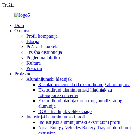
Traži...
Dom
O nama
Profil kompanije
Istorija
Počasti i nagrade
Tržišna distribucija
Pogled na fabriku
Kultura
Preuzmi
Proizvodi
Aluminijumski hladnjak
Rashladni element od ekstrudiranog aluminijuma
Ekstrudirani aluminijumski hladnjak za
fotonaponski inverter
Ekstrudirani hladnjak od crnog anodiziranog
aluminija
IGBT hladnjak velike snage
Industrijski aluminijumski profili
Industrijski aluminijumski ekstruzioni profil
Nova Energy Vehicles Battery Tray of aluminum
extrusion