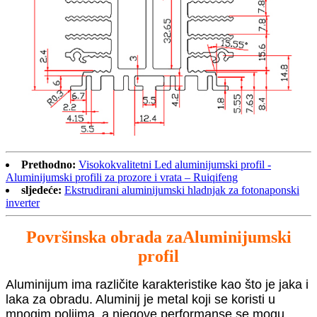
Prethodno:
Visokokvalitetni Led aluminijumski profil -
Aluminijumski profili za prozore i vrata – Ruiqifeng
sljedeće:
Ekstrudirani aluminijumski hladnjak za fotonaponski
inverter
Površinska obrada za
Aluminijumski
profil
Aluminijum ima različite karakteristike kao što je jaka i
laka za obradu. Aluminij je metal koji se koristi u
mnogim poljima, a njegove performanse se mogu