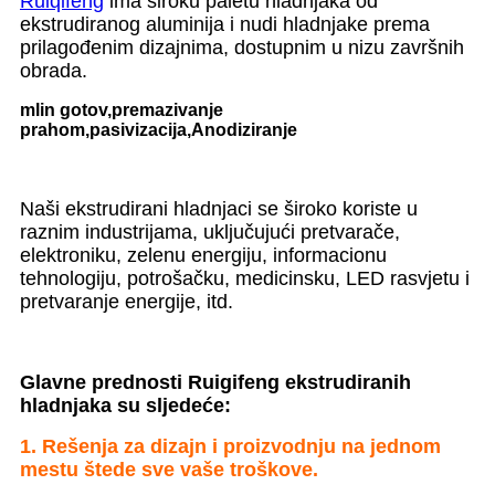
Ruiqifeng
ima široku paletu hladnjaka od
ekstrudiranog aluminija i nudi hladnjake prema
prilagođenim dizajnima, dostupnim u nizu završnih
obrada.
mlin gotov,
premazivanje
prahom,
pasivizacija,
Anodiziranje
Naši ekstrudirani hladnjaci se široko koriste u
raznim industrijama, uključujući pretvarače,
elektroniku, zelenu energiju, informacionu
tehnologiju, potrošačku, medicinsku, LED rasvjetu i
pretvaranje energije, itd.
Glavne prednosti Ruigifeng ekstrudiranih
hladnjaka su sljedeće:
1. Rešenja za dizajn i proizvodnju na jednom
mestu štede sve vaše troškove.