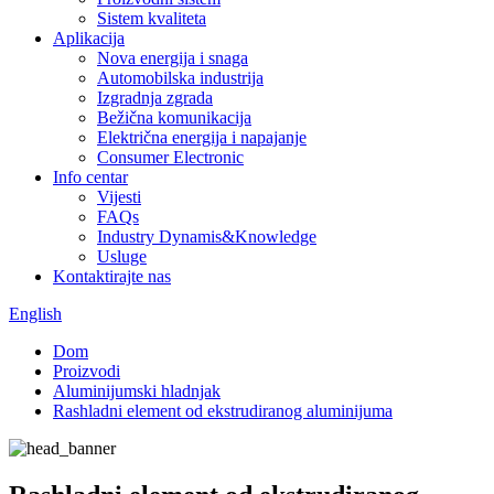
Sistem kvaliteta
Aplikacija
Nova energija i snaga
Automobilska industrija
Izgradnja zgrada
Bežična komunikacija
Električna energija i napajanje
Consumer Electronic
Info centar
Vijesti
FAQs
Industry Dynamis&Knowledge
Usluge
Kontaktirajte nas
English
Dom
Proizvodi
Aluminijumski hladnjak
Rashladni element od ekstrudiranog aluminijuma