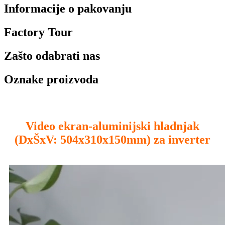
Informacije o pakovanju
Factory Tour
Zašto odabrati nas
Oznake proizvoda
Video ekran-aluminijski hladnjak
(DxŠxV: 504x310x150mm) za inverter