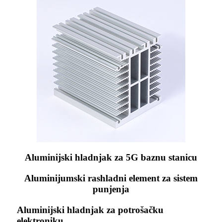
Aluminijski hladnjak za 5G baznu stanicu
Aluminijumski rashladni element za sistem
punjenja
Aluminijski hladnjak za potrošačku
elektroniku