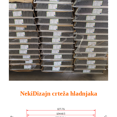
Neki
Dizajn crteža hladnjaka