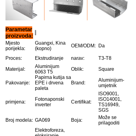
Parametar
proizvoda:
Mjesto
Guangxi, Kina
OEM/ODM:
Da
porijekla:
(kopno)
Proces:
Ekstrudiranje
narav:
T3-T8
Aluminijum
Materijal:
Oblik:
Square
6063 T5
Papirna kutija sa
Aluminijum-
Pakovanje:
EPE i drvena
Brand:
umjetnik
paleta
ISO9001,
Fotonaponski
ISO14001,
primjena:
Certifikat:
inverter
TS16949,
SGS
Može se
Broj modela:
GA069
Boja:
prilagoditi
Elektroforeza,
eloksiranje