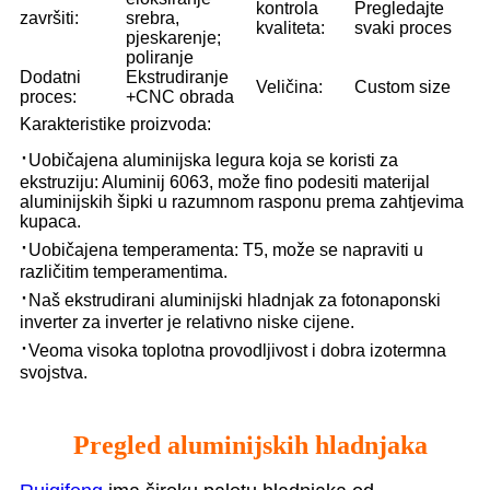
kontrola
Pregledajte
završiti:
srebra,
kvaliteta:
svaki proces
pjeskarenje;
poliranje
Dodatni
Ekstrudiranje
Veličina:
Custom size
proces:
+CNC obrada
Karakteristike proizvoda:
·
Uobičajena aluminijska legura koja se koristi za
ekstruziju: Aluminij 6063, može fino podesiti materijal
aluminijskih šipki u razumnom rasponu prema zahtjevima
kupaca.
·
Uobičajena temperamenta: T5, može se napraviti u
različitim temperamentima.
·
Naš ekstrudirani aluminijski hladnjak za fotonaponski
inverter za inverter je relativno niske cijene.
·
Veoma visoka toplotna provodljivost i dobra izotermna
svojstva.
Pregled aluminijskih hladnjaka