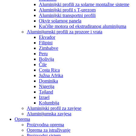
Aluminijski profili za solarne montažne sisteme
Aluminijski profil s T-urezom
Aluminijski transportni profili
Okvir solarnog panela
Kućište motora od ekstrudiranog aluminijuma
Aluminijumski profili za prozore i vrata
Ekvador
Filipini
Zimbabve
Peru
Bolivija
Čile
Costa Rica
Južna Afrika
Dominika
Nigerija
Tajland
Izrael
Kolumbija
Aluminijski profil za zavjese
Aluminijumska zavjesa
Oprema
Proizvodna oprema
Oprema za istraživanje
Proizvodni sistem