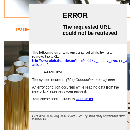
PVDF premaz premaz u prahu Wood Grain