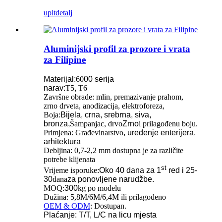
upit
detalj
Aluminijski profil za prozore i vrata
za Filipine
Materijal:
60
00 serija
narav:
T5
,
T6
Završne obrade: mlin, premazivanje prahom,
zrno drveta, anodizacija, elektroforeza,
Boja:
Bijela, crna, srebrna, siva,
bronza,
Šampanjac, drvo
Zrno
i prilagođenu boju.
Primjena: Građevinarstvo
, uređenje enterijera,
arhitektura
Debljina: 0,7-2,2 mm dostupna je za različite
potrebe klijenata
st
Vrijeme isporuke:
Oko 40 dana za 1
red i 25-
30
dana
za ponovljene narudžbe.
MOQ:
300
kg po modelu
Dužina: 5,8M/6M/6,4M ili prilagođeno
OEM & ODM
: Dostupan.
Plaćanje: T/T, L/C na licu mjesta