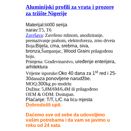
Aluminijski profili za vrata i prozore
za tržište Nigerije
Materijal:
60
00 serija
narav:
T5
,
T6
Završava
: Završeno mlinom, anodiziranje,
premazivanje prahom, elektroforeza, zrno drveta
Boja:
Bijela, crna, srebrna, siva,
bronza,
Šampanjac
,
Wood Grain
i prilagođenu
boju.
Primjena: Građevinarstvo
, uređenje enterijera,
arhitektura
st
Vrijeme isporuke:
Oko 40 dana za 1
red i 25-
30
dana
za ponovljene narudžbe.
MOQ:
300
kg po modelu
Dužina: 5,8M/6M/6,4M ili prilagođeno
OEM & ODM: Dostupan.
Plaćanje: T/T, L/C na licu mjesta
Dobrodošli upit.
Daćemo sve od sebe da udovoljimo
vašim potrebama i da vam se javimo u
roku od 24 sata.