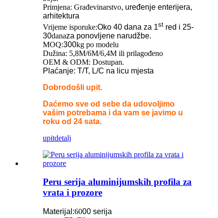
Primjena: Građevinarstvo
, uređenje enterijera,
arhitektura
st
Vrijeme isporuke:
Oko 40 dana za 1
red i 25-
30
dana
za ponovljene narudžbe.
MOQ:
300
kg po modelu
Dužina: 5,8M/6M/6,4M ili prilagođeno
OEM & ODM: Dostupan.
Plaćanje: T/T, L/C na licu mjesta
Dobrodošli upit.
Daćemo sve od sebe da udovoljimo
vašim potrebama i da vam se javimo u
roku od 24 sata.
upit
detalj
Peru serija aluminijumskih profila za
vrata i prozore
Materijal:
60
00 serija