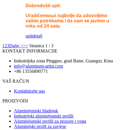
Dobrodošli upit.
Uradićemo
naš
najbolje da udovoljimo
vašim potrebama i da vam se javimo u
roku od 24 sata.
upit
detalj
1
2
3
Dalje >
>>
Stranica 1 / 3
KONTAKT INFORMACIJE
Industrijska zona Pingguo, grad Baise, Guangxi, Kina
info@aluminum-artist.com
+86 13556890771
VAŠ RAČUN
Kontaktirajte nas
PROIZVODI
Aluminijumski hladnjak
Industrijski aluminijumski profili
Aluminijumski profili za prozore i vrata
Aluminijski profil za zavjese