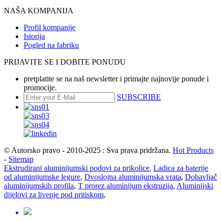
NAŠA KOMPANIJA
Profil kompanije
Istorija
Pogled na fabriku
PRIJAVITE SE I DOBITE PONUDU
pretplatite se na naš newsletter i primajte najnovije ponude i
promocije.
SUBSCRIBE
© Autorsko pravo - 2010-2025 : Sva prava pridržana.
Hot Products
-
Sitemap
Ekstrudirani aluminijumski podovi za prikolice
,
Ladica za baterije
od aluminijumske legure
,
Dvoslojna aluminijumska vrata
,
Dobavljač
aluminijumskih profila
,
T prorez aluminijum ekstruzija
,
Aluminijski
dijelovi za livenje pod pritiskom
,