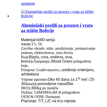
upit
detalj
Aluminijski profili za prozore i vrata
za tržište Bolivije
Materijal:
60
00 serija
narav:
T5
,
T6
Završne obrade: mlin, anodiziranje, premazivanje
prahom, elektroforeza, zrno drveta
Boja:
Bijela, crna, srebrna, siva,
bronza,
Šampanjac
,Wood Grain
i prilagođenu
boju.
Primjena: Građevinarstvo
, uređenje enterijera,
arhitektura
st
Vrijeme isporuke:
Oko 40 dana za 1
red i 25-
30
dana
za ponovljene narudžbe.
MOQ:
300
kg po modelu
Dužina: 5,8M/6M/6,4M ili prilagođeno
OEM & ODM: Dostupan.
Plaćanje: T/T, L/C na licu mjesta