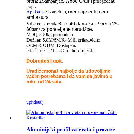
bronza,
Šampanjac
,
Wood Grain
i prilagođenu
boju.
Aplikacija
: Izgradnja
, uređenje enterijera,
arhitektura
st
Vrijeme isporuke:
Oko 40 dana za 1
red i 25-
30
dana
za ponovljene narudžbe.
MOQ:
300
kg po modelu
Dužina: 5,8M/6M/6,4M ili prilagođeno
OEM & ODM: Dostupan.
Plaćanje: T/T, L/C na licu mjesta
Dobrodošli upit.
Uradićemo
naš
najbolje da udovoljimo
vašim potrebama i da vam se javimo u
roku od 24 sata.
upit
detalj
Aluminijski profil za vrata i prozore