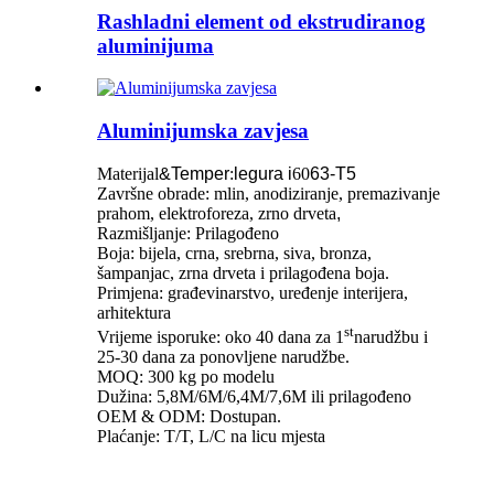
Rashladni element od ekstrudiranog
aluminijuma
Aluminijumska zavjesa
Materijal
&Temper
:
legura i
60
63-T5
Završne obrade: mlin, anodiziranje, premazivanje
prahom, elektroforeza, zrno drveta
,
Razmišljanje: Prilagođeno
Boja: bijela, crna, srebrna, siva, bronza,
šampanjac, zrna drveta i prilagođena boja.
Primjena: građevinarstvo, uređenje interijera,
arhitektura
st
Vrijeme isporuke: oko 40 dana za 1
narudžbu i
25-30 dana za ponovljene narudžbe.
MOQ: 300 kg po modelu
Dužina: 5,8M/6M/6,4M/7,6M ili prilagođeno
OEM & ODM: Dostupan.
Plaćanje: T/T, L/C na licu mjesta