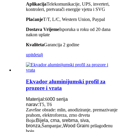
Aplikacija
Telekomunikacije, UPS, inverteri,
kontroleri, pretvarači energije vjetra i SVG
Plaćanje
T/T, L/C, Western Union, Paypal
Dostava
Vrijeme
Isporuka u roku od 20 dana
nakon uplate
Kvaliteta
Garancija 2 godine
upit
detalj
Ekvador aluminijumski profil za
prozore i vrata
Materijal:
60
00 serija
narav:
T5
,
T6
Završne obrade: mlin, anodiziranje, premazivanje
prahom, elektroforeza, zrno drveta
Boja:
Bijela, crna, srebrna, siva,
bronza,
Šampanjac
,Wood Grain
i prilagođenu
boju.