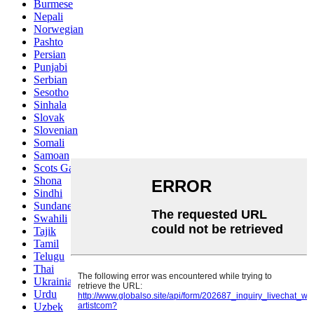
Burmese
Nepali
Norwegian
Pashto
Persian
Punjabi
Serbian
Sesotho
Sinhala
Slovak
Slovenian
Somali
Samoan
Scots Gaelic
Shona
Sindhi
Sundanese
Swahili
Tajik
Tamil
Telugu
Thai
Ukrainian
Urdu
Uzbek