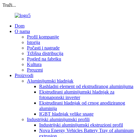
Traži...
Dom
O nama
Profil kompanije
Istorija
Počasti i nagrade
Tržišna distribucija
Pogled na fabriku
Kultura
Preuzmi
Proizvodi
Aluminijumski hladnjak
Rashladni element od ekstrudiranog aluminijuma
Ekstrudirani aluminijumski hladnjak za
fotonaponski inverter
Ekstrudirani hladnjak od crnog anodiziranog
aluminija
IGBT hladnjak velike snage
Industrijski aluminijumski profili
Industrijski aluminijumski ekstruzioni profil
Nova Energy Vehicles Battery Tray of aluminum
extrusion