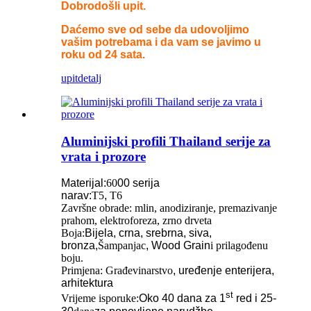
Dobrodošli upit.
Daćemo sve od sebe da udovoljimo
vašim potrebama i da vam se javimo u
roku od 24 sata.
upit
detalj
Aluminijski profili Thailand serije za
vrata i prozore
Materijal:
60
00 serija
narav:
T5
,
T6
Završne obrade: mlin, anodiziranje, premazivanje
prahom, elektroforeza, zrno drveta
Boja:
Bijela, crna, srebrna, siva,
bronza,
Šampanjac
,
Wood Grain
i prilagođenu
boju.
Primjena: Građevinarstvo
, uređenje enterijera,
arhitektura
st
Vrijeme isporuke:
Oko 40 dana za 1
red i 25-