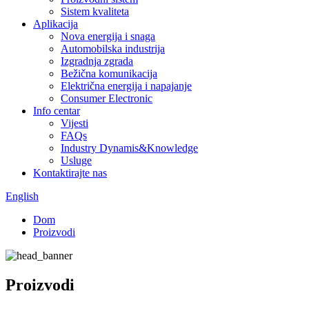
Sistem kvaliteta
Aplikacija
Nova energija i snaga
Automobilska industrija
Izgradnja zgrada
Bežična komunikacija
Električna energija i napajanje
Consumer Electronic
Info centar
Vijesti
FAQs
Industry Dynamis&Knowledge
Usluge
Kontaktirajte nas
English
Dom
Proizvodi
Proizvodi