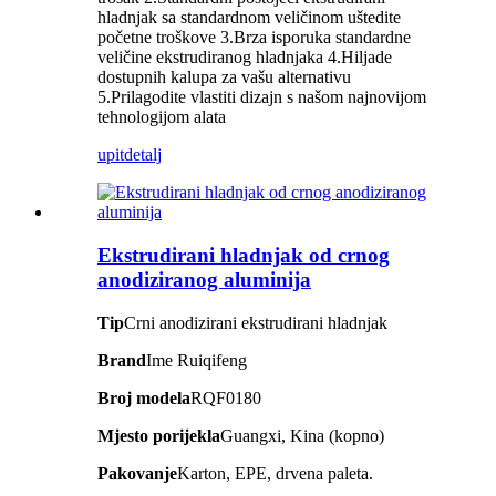
hladnjak sa standardnom veličinom uštedite
početne troškove 3.Brza isporuka standardne
veličine ekstrudiranog hladnjaka 4.Hiljade
dostupnih kalupa za vašu alternativu
5.Prilagodite vlastiti dizajn s našom najnovijom
tehnologijom alata
upit
detalj
Ekstrudirani hladnjak od crnog
anodiziranog aluminija
Tip
Crni anodizirani ekstrudirani hladnjak
Brand
Ime Ruiqifeng
Broj modela
RQF0180
Mjesto porijekla
Guangxi, Kina (kopno)
Pakovanje
Karton, EPE, drvena paleta.