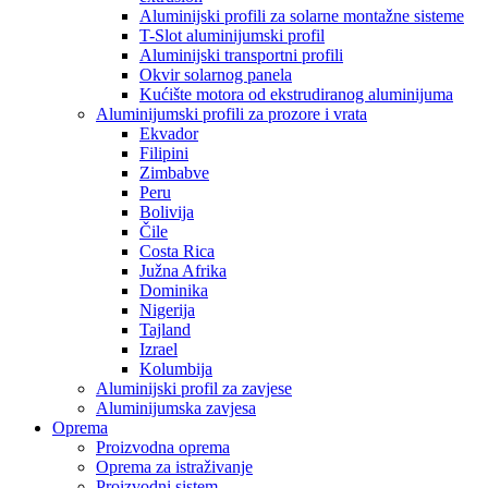
Aluminijski profili za solarne montažne sisteme
T-Slot aluminijumski profil
Aluminijski transportni profili
Okvir solarnog panela
Kućište motora od ekstrudiranog aluminijuma
Aluminijumski profili za prozore i vrata
Ekvador
Filipini
Zimbabve
Peru
Bolivija
Čile
Costa Rica
Južna Afrika
Dominika
Nigerija
Tajland
Izrael
Kolumbija
Aluminijski profil za zavjese
Aluminijumska zavjesa
Oprema
Proizvodna oprema
Oprema za istraživanje
Proizvodni sistem