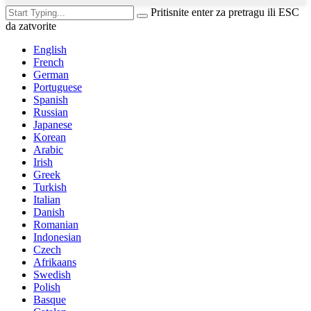
Pritisnite enter za pretragu ili ESC
da zatvorite
English
French
German
Portuguese
Spanish
Russian
Japanese
Korean
Arabic
Irish
Greek
Turkish
Italian
Danish
Romanian
Indonesian
Czech
Afrikaans
Swedish
Polish
Basque