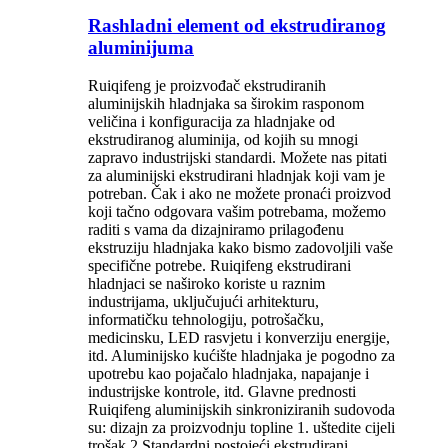
Rashladni element od ekstrudiranog
aluminijuma
Ruiqifeng je proizvođač ekstrudiranih
aluminijskih hladnjaka sa širokim rasponom
veličina i konfiguracija za hladnjake od
ekstrudiranog aluminija, od kojih su mnogi
zapravo industrijski standardi. Možete nas pitati
za aluminijski ekstrudirani hladnjak koji vam je
potreban. Čak i ako ne možete pronaći proizvod
koji tačno odgovara vašim potrebama, možemo
raditi s vama da dizajniramo prilagođenu
ekstruziju hladnjaka kako bismo zadovoljili vaše
specifične potrebe. Ruiqifeng ekstrudirani
hladnjaci se naširoko koriste u raznim
industrijama, uključujući arhitekturu,
informatičku tehnologiju, potrošačku,
medicinsku, LED rasvjetu i konverziju energije,
itd. Aluminijsko kućište hladnjaka je pogodno za
upotrebu kao pojačalo hladnjaka, napajanje i
industrijske kontrole, itd. Glavne prednosti
Ruiqifeng aluminijskih sinkroniziranih sudovoda
su: dizajn za proizvodnju topline 1. uštedite cijeli
trošak 2.Standardni postojeći ekstrudirani