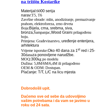
na tržištu Kostarike
Materijal:
60
00 serija
narav:
T5
,
T6
Završne obrade: mlin, anodiziranje, premazivanje
prahom, elektroforeza, zrno drveta
Boja:
Bijela, crna, srebrna, siva,
bronza,
Šampanjac
,Wood Grain
i prilagođenu
boju.
Primjena: Građevinarstvo
, uređenje enterijera,
arhitektura
st
Vrijeme isporuke:
Oko 40 dana za 1
red i 25-
30
dana
za ponovljene narudžbe.
MOQ:
300
kg po modelu
Dužina: 5,8M/6M/6,4M ili prilagođeno
OEM & ODM: Dostupan.
Plaćanje: T/T, L/C na licu mjesta
Dobrodošli upit.
Daćemo sve od sebe da udovoljimo
vašim potrebama i da vam se javimo u
roku od 24 sata.