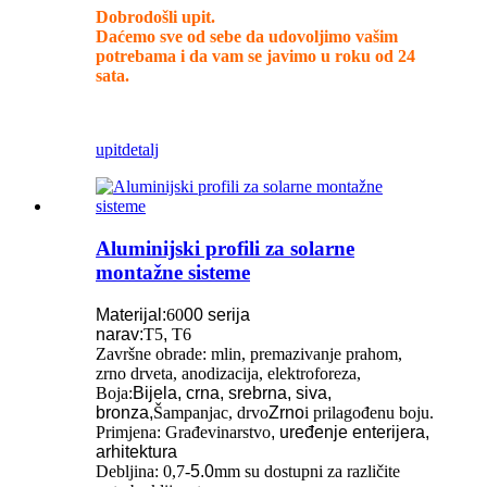
Dobrodošli upit.
Daćemo sve od sebe da udovoljimo vašim
potrebama i da vam se javimo u roku od 24
sata.
upit
detalj
Aluminijski profili za solarne
montažne sisteme
Materijal:
60
00 serija
narav:
T5
,
T6
Završne obrade: mlin, premazivanje prahom,
zrno drveta, anodizacija, elektroforeza,
Boja:
Bijela, crna, srebrna, siva,
bronza,
Šampanjac, drvo
Zrno
i prilagođenu boju.
Primjena: Građevinarstvo
, uređenje enterijera,
arhitektura
Debljina: 0,7-
5.0
mm su dostupni za različite