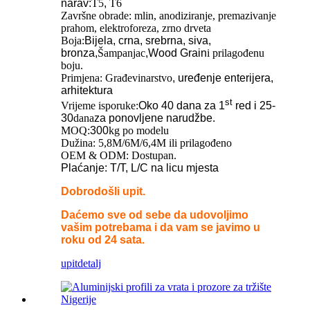
narav:
T5
,
T6
Završne obrade: mlin, anodiziranje, premazivanje
prahom, elektroforeza, zrno drveta
Boja:
Bijela, crna, srebrna, siva,
bronza,
Šampanjac
,Wood Grain
i prilagođenu
boju.
Primjena: Građevinarstvo
, uređenje enterijera,
arhitektura
st
Vrijeme isporuke:
Oko 40 dana za 1
red i 25-
30
dana
za ponovljene narudžbe.
MOQ:
300
kg po modelu
Dužina: 5,8M/6M/6,4M ili prilagođeno
OEM & ODM: Dostupan.
Plaćanje: T/T, L/C na licu mjesta
Dobrodošli upit.
Daćemo sve od sebe da udovoljimo
vašim potrebama i da vam se javimo u
roku od 24 sata.
upit
detalj