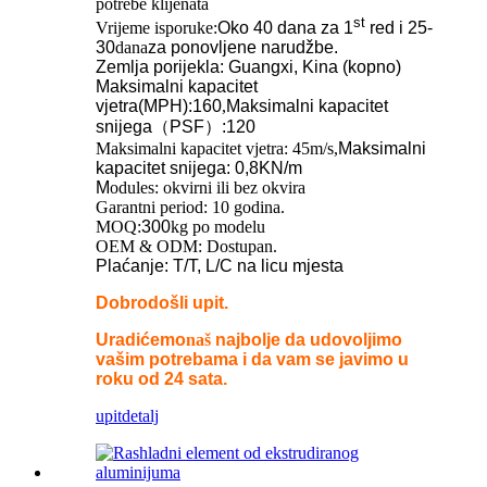
potrebe klijenata
st
Vrijeme isporuke:
Oko 40 dana za 1
red i 25-
30
dana
za ponovljene narudžbe.
Zemlja porijekla: Guangxi, Kina (kopno)
Maksimalni kapacitet
vjetra
(MPH)
:
160
,
Maksimalni kapacitet
snijega
（
PSF
）
:
120
Maksimalni kapacitet vjetra: 45m/s
,
Maksimalni
kapacitet snijega: 0,8KN/m
M
odules: okvirni ili bez okvira
Garantni period: 10 godina.
MOQ:
300
kg po modelu
OEM & ODM: Dostupan.
Plaćanje: T/T, L/C na licu mjesta
Dobrodošli upit.
Uradićemo
naš
najbolje da udovoljimo
vašim potrebama i da vam se javimo u
roku od 24 sata.
upit
detalj