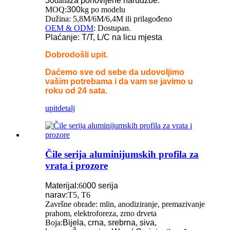
30
dana
za ponovljene narudžbe.
MOQ:
300
kg po modelu
Dužina: 5,8M/6M/6,4M ili prilagođeno
OEM & ODM
: Dostupan.
Plaćanje: T/T, L/C na licu mjesta
Dobrodošli upit.
Daćemo sve od sebe da udovoljimo
vašim potrebama i da vam se javimo u
roku od 24 sata.
upit
detalj
Čile serija aluminijumskih profila za
vrata i prozore
Materijal:
60
00 serija
narav:
T5
,
T6
Završne obrade: mlin, anodiziranje, premazivanje
prahom, elektroforeza, zrno drveta
Boja:
Bijela, crna, srebrna, siva,