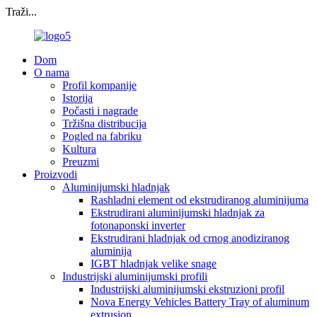
Traži...
Dom
O nama
Profil kompanije
Istorija
Počasti i nagrade
Tržišna distribucija
Pogled na fabriku
Kultura
Preuzmi
Proizvodi
Aluminijumski hladnjak
Rashladni element od ekstrudiranog aluminijuma
Ekstrudirani aluminijumski hladnjak za
fotonaponski inverter
Ekstrudirani hladnjak od crnog anodiziranog
aluminija
IGBT hladnjak velike snage
Industrijski aluminijumski profili
Industrijski aluminijumski ekstruzioni profil
Nova Energy Vehicles Battery Tray of aluminum
extrusion