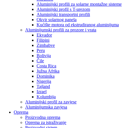
Aluminijski profili za solarne montažne sisteme
Aluminijski profil s T-urezom
Aluminijski transportni profili
Okvir solarnog panela
Kućište motora od ekstrudiranog aluminijuma
Aluminijumski profili za prozore i vrata
Ekvador
Filipini
Zimbabve
Peru
Bolivija
Čile
Costa Rica
Južna Afrika
Dominika
Nigerija
Tajland
Izrael
Kolumbija
Aluminijski profil za zavjese
Aluminijumska zavjesa
Oprema
Proizvodna oprema
Oprema za istraživanje
Proizvodni sistem