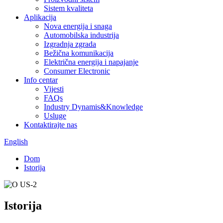
Sistem kvaliteta
Aplikacija
Nova energija i snaga
Automobilska industrija
Izgradnja zgrada
Bežična komunikacija
Električna energija i napajanje
Consumer Electronic
Info centar
Vijesti
FAQs
Industry Dynamis&Knowledge
Usluge
Kontaktirajte nas
English
Dom
Istorija
Istorija