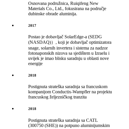
Osnovana podružnica, Ruiqifeng New
Materials Co., Ltd., fokusirana na područje
dubinske obrade aluminija.
2017
Postao je dobavljač SolarEdge-a (SEDG
(NASDAQ)）, koji je dobavljač optimizatora
snage, solarnih invertera i sistema za nadzor
fotonaponskih nizova sa sjedištem u Izraelu i
uvijek je imao blisku saradnju u oblasti nove
energije
2018
Postignuta strateška saradnja sa francuskom
kompanijom Conductix-Wampfler na projektu
francuskog željezničkog tranzita
2018
Postignuta strateška saradnja sa CATL
(300750 (SHE)) na potpuno aluminijumskim