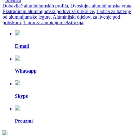
-
Sitemap
Dobavljač aluminijumskih profila
,
Dvoslojna aluminijumska vrata
,
Ekstrudirani aluminijumski podovi za prikolice
,
Ladica za baterije
od aluminijumske legure
,
Aluminijski dijelovi za livenje pod
pritiskom
,
T prorez aluminijum ekstruzija
,
E-mail
Whatsapp
Skype
Preuzmi