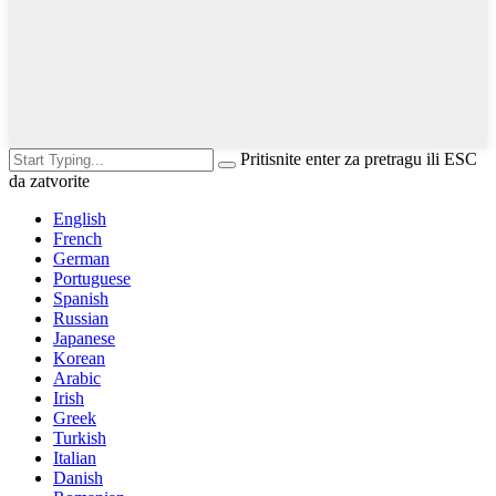
Pritisnite enter za pretragu ili ESC
da zatvorite
English
French
German
Portuguese
Spanish
Russian
Japanese
Korean
Arabic
Irish
Greek
Turkish
Italian
Danish