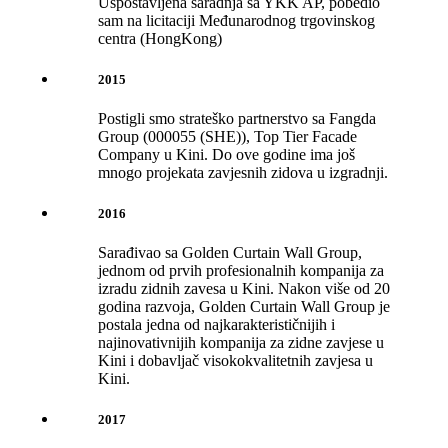
Uspostavljena saradnja sa YKK AP, pobedio
sam na licitaciji Međunarodnog trgovinskog
centra (HongKong)
2015
Postigli smo strateško partnerstvo sa Fangda
Group (000055 (SHE)), Top Tier Facade
Company u Kini. Do ove godine ima još
mnogo projekata zavjesnih zidova u izgradnji.
2016
Sarađivao sa Golden Curtain Wall Group,
jednom od prvih profesionalnih kompanija za
izradu zidnih zavesa u Kini. Nakon više od 20
godina razvoja, Golden Curtain Wall Group je
postala jedna od najkarakterističnijih i
najinovativnijih kompanija za zidne zavjese u
Kini i dobavljač visokokvalitetnih zavjesa u
Kini.
2017