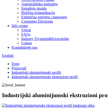
Automobilska industrija
Izgradnja zgrada
Bežična komunikacija
Električna energija i napajanje
Consumer Electronic
Info centar
Vijesti
FAQs
Industry Dynamis&Knowledge
Usluge
Kontaktirajte nas
English
Dom
Proizvodi
Industrijski aluminijumski profili
Industrijski aluminijumski ekstruzioni profil
Industrijski aluminijumski ekstruzioni prof