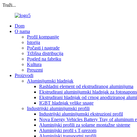
Traži...
Dom
O nama
Profil kompanije
Istorija
Počasti i nagrade
Tržišna distribucija
Pogled na fabriku
Kultura
Preuzmi
Proizvodi
Aluminijumski hladnjak
Rashladni element od ekstrudiranog aluminijuma
Ekstrudirani aluminijumski hladnjak za fotonaponsk
Ekstrudirani hladnjak od crnog anodiziranog alumi
IGBT hladnjak velike snage
Industrijski aluminijumski profili
Industrijski aluminijumski ekstruzioni profil
Nova Energy Vehicles Battery Tray of aluminum e
Aluminijski profili za solarne montažne sisteme
Aluminijski profil s T-urezom
Aluminijski transportni profili