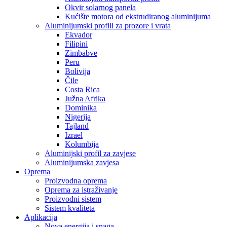
Okvir solarnog panela
Kućište motora od ekstrudiranog aluminijuma
Aluminijumski profili za prozore i vrata
Ekvador
Filipini
Zimbabve
Peru
Bolivija
Čile
Costa Rica
Južna Afrika
Dominika
Nigerija
Tajland
Izrael
Kolumbija
Aluminijski profil za zavjese
Aluminijumska zavjesa
Oprema
Proizvodna oprema
Oprema za istraživanje
Proizvodni sistem
Sistem kvaliteta
Aplikacija
Nova energija i snaga