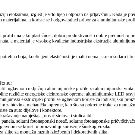
ju eloksirana, izgled je vrlo lijep i otporan na prljavštinu. Kada je pre
 materijalima, a koriste se i odgovarajući pribor za aluminijumske profile
profil ima jaku plastičnost, dobru produktivnost i dobre prednosti u pro
ata, a materijal je visokog kvaliteta; industrijska ekstruzija aluminij
 potrebna boja, koeficijent elastičnosti je mali i nema iskre u sudaru i 
što su:
rofili uglavnom uključuju aluminijumske profile za aluminijumska vrata 
opline različite energetske elektronske opreme, aluminijumske LED rasvj
 aluminijumski ekstruzijski profili se uglavnom koriste za industrijsku p
m zahtevima mehaničke opreme, kao što su pokretne trake za montažnu tra
iste za auto dijelove i konektore.
krašavanje namještaja, nosač stolova i stolica itd.
g panela, solarni fotonaponski nosač, solarne fotonaponske pričvršćivače 
uglavnom se koristi u proizvodnji karoserije šinskog vozila.
a slike za montažu raznih izložbenih i dekorativnih slika.