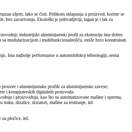
mazan uljem, lako se čisti. Prilikom sklapanja u proizvod, koriste se
, bez zavarivanja. Ekološki je prihvatljiviji, lagan je i lak za
izvodnji; industrijski aluminijumski profil za ekstruziju ima dobru
uma sa modularizacijom i multifunkcionalnošću, može brzo konstruisati
trenju. Ima najbolje performanse u automobilskoj tehnologiji, nema
i prozore i aluminijumske profile za aluminijumske zavese;
ete i kompjuterskih digitalnih proizvoda.
roizvodnju i proizvodnju, kao što su automatizovane mašine i oprema,
ku, dizalice, dozatori, mašine za testiranje, itd.
za pločice, itd.