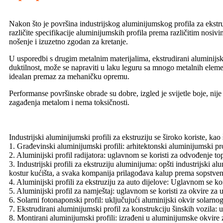
Nakon što je površina industrijskog aluminijumskog profila za ekstruzi
različite specifikacije aluminijumskih profila prema različitim nosivim
nošenje i izuzetno zgodan za kretanje.
U usporedbi s drugim metalnim materijalima, ekstrudirani aluminijski 
duktilnost, može se napraviti u laku leguru sa mnogo metalnih elemen
idealan premaz za mehaničku opremu.
Performanse površinske obrade su dobre, izgled je svijetle boje, nije
zagađenja metalom i nema toksičnosti.
Industrijski aluminijumski profili za ekstruziju se široko koriste, kao 
1. Građevinski aluminijumski profili: arhitektonski aluminijumski p
2. Aluminijski profil radijatora: uglavnom se koristi za odvođenje t
3. Industrijski profili za ekstruziju aluminijuma: opšti industrijski
kostur kućišta, a svaka kompanija prilagođava kalup prema sopstveni
4. Aluminijski profili za ekstruziju za auto dijelove: Uglavnom se kor
5. Aluminijski profil za namještaj: uglavnom se koristi za okvire za u
6. Solarni fotonaponski profil: uključujući aluminijski okvir solarno
7. Ekstrudirani aluminijumski profil za konstrukciju šinskih vozila: 
8. Montirani aluminijumski profili: izrađeni u aluminijumske okvire z